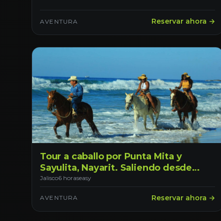
Reservar ahora →
AVENTURA
Tour a caballo por Punta Mita y
Sayulita, Nayarit. Saliendo desde
Tepic
Jalisco
6 horas
easy
Reservar ahora →
AVENTURA