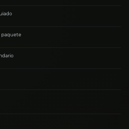
guiado
n paquete
ndario