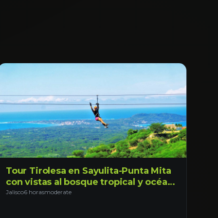
Tour Tirolesa en Sayulita-Punta Mita
con vistas al bosque tropical y océano
de Nayarit. Saliendo desde Tepic
Jalisco
6 horas
moderate