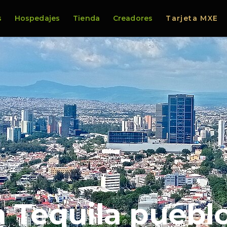
s
Hospedajes
Tienda
Creadores
Tarjeta MXE
gico desde…
 Tequila puebl