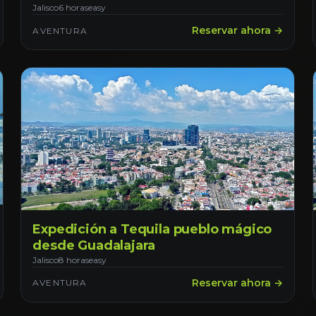
Vallarta.
Jalisco
6 horas
easy
Reservar ahora →
AVENTURA
Expedición a Tequila pueblo mágico
desde Guadalajara
Jalisco
8 horas
easy
Reservar ahora →
AVENTURA