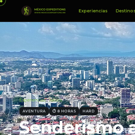
Experiencias
Destino
Experiencias
·
Jalisco
·
Senderismo a Tequila pueblo má
AVENTURA
⏱ 8 HORAS
HARD
Senderismo a