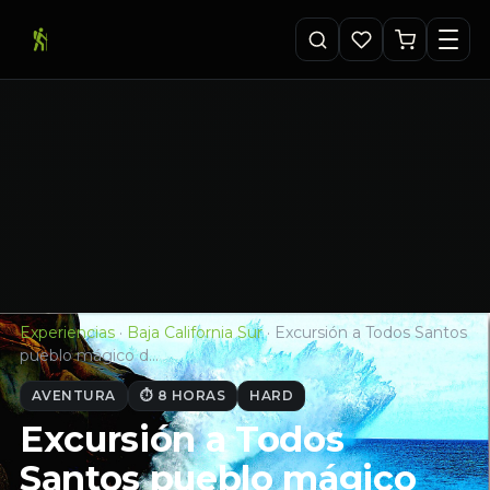
Experiencias
·
Baja California Sur
·
Excursión a Todos Santos
pueblo mágico d…
AVENTURA
⏱ 8 HORAS
HARD
Excursión a Todos
Santos pueblo mágico