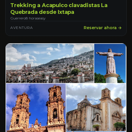
Trekking a Acapulco clavadistas La
Quebrada desde Ixtapa
Guerrero
8 horas
easy
Reservar ahora →
AVENTURA