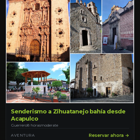
Senderismo a Zihuatanejo bahía desde
Acapulco
Guerrero
8 horas
moderate
Reservar ahora →
AVENTURA