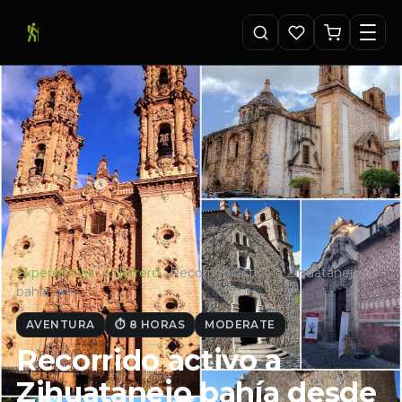
Experiencias
·
Guerrero
·
Recorrido activo a Zihuatanejo
bahía des…
AVENTURA
⏱ 8 HORAS
MODERATE
Recorrido activo a
Zihuatanejo bahía desde