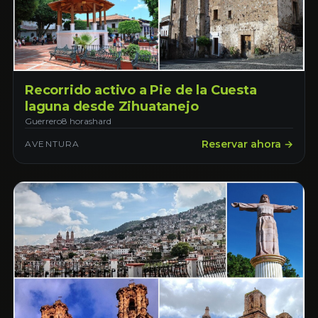
Recorrido activo a Pie de la Cuesta
laguna desde Zihuatanejo
Guerrero
8 horas
hard
Reservar ahora →
AVENTURA