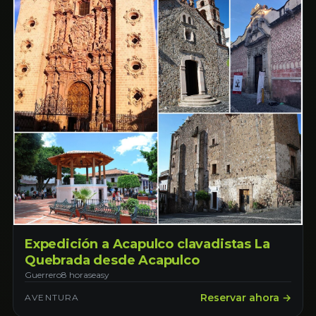
Expedición a Acapulco clavadistas La
Quebrada desde Acapulco
Guerrero
8 horas
easy
Reservar ahora →
AVENTURA