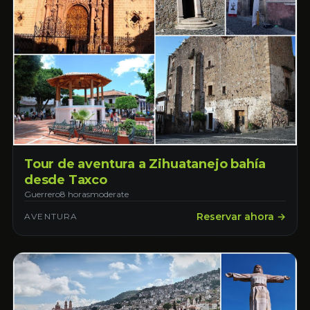
Tour de aventura a Zihuatanejo bahía
desde Taxco
Guerrero
8 horas
moderate
Reservar ahora →
AVENTURA