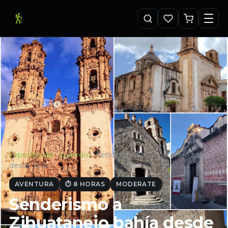
Experiencias
·
Guerrero
·
Senderismo a Zihuatanejo bahía
desde Aca…
AVENTURA
⏱ 8 HORAS
MODERATE
Senderismo a
Zihuatanejo bahía desde