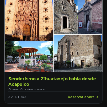
Senderismo a Zihuatanejo bahía desde
Acapulco
Guerrero
8 horas
moderate
Reservar ahora →
AVENTURA