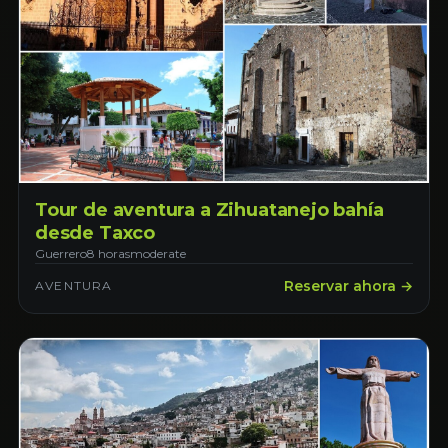
Tour de aventura a Zihuatanejo bahía
desde Taxco
Guerrero
8 horas
moderate
Reservar ahora →
AVENTURA