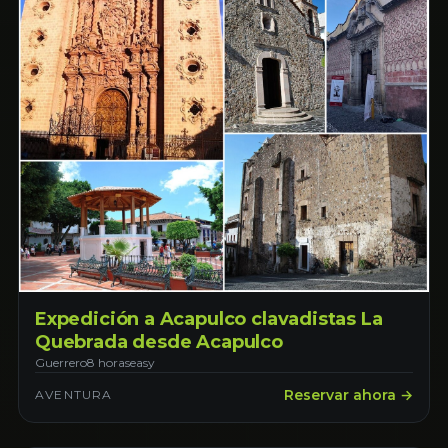
Expedición a Acapulco clavadistas La
Quebrada desde Acapulco
Guerrero
8 horas
easy
Reservar ahora →
AVENTURA