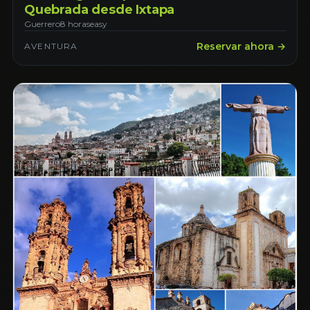
Quebrada desde Ixtapa
Guerrero
8 horas
easy
Reservar ahora →
AVENTURA