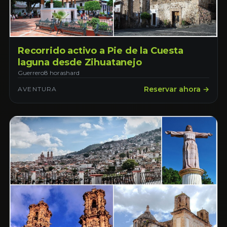
Recorrido activo a Pie de la Cuesta
laguna desde Zihuatanejo
Guerrero
8 horas
hard
Reservar ahora →
AVENTURA