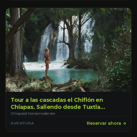
Tour a las cascadas el Chiflón en
Chiapas. Saliendo desde Tuxtla
Gutiérrez
Chiapas
6 horas
moderate
Reservar ahora →
AVENTURA