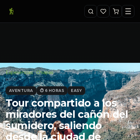
Experiencias
·
Chiapas
·
Tour compartido a los miradores del
cañó…
AVENTURA
⏱ 6 HORAS
EASY
Tour compartido a los
miradores del cañón del
sumidero, saliendo
desde la ciudad de