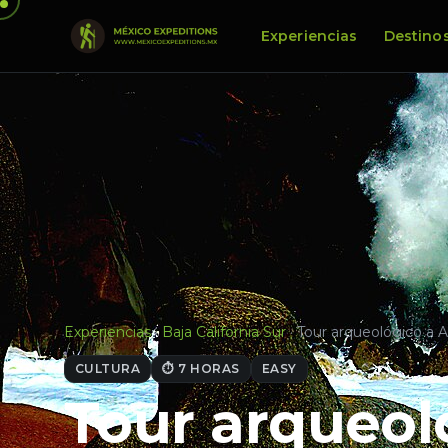
Experiencias
Destino
Experiencias
·
Baja California Sur
·
Tour arqueológico a 
CULTURA
⏱ 7 HORAS
EASY
Tour arqueol