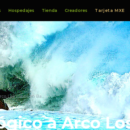
s
Hospedajes
Tienda
Creadores
Tarjeta MXE
Arco Los Cabos en Ba…
ógico a Arco Lo