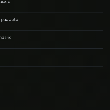
guiado
n paquete
ndario