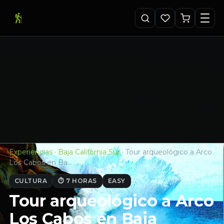
Experiencias
·
Baja California Sur
·
Tour arqueológico a Arco
Los Cabos en Ba…
CULTURA
⏱ 7 HORAS
EASY
Tour arqueológico a Arco
Los Cabos en Baja