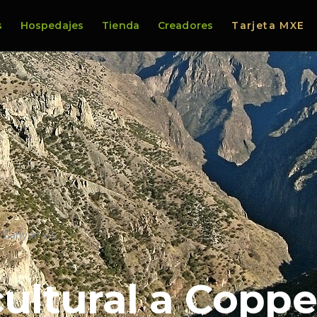
s
Hospedajes
Tienda
Creadores
Tarjeta MXE
r Canyon vis…
cultural a Copp