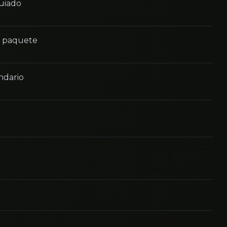
guiado
n paquete
ndario