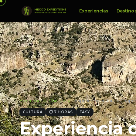
Experiencias
Destino
Experiencias
·
Chihuahua
·
Experiencia cultural a Coppe
CULTURA
⏱ 7 HORAS
EASY
Experiencia 