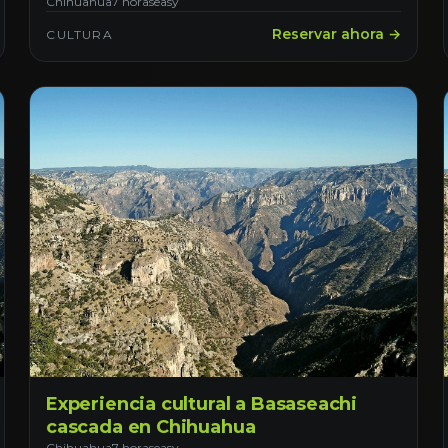
Chihuahua
7 horas
easy
Reservar ahora →
CULTURA
Experiencia cultural a Basaseachi
cascada en Chihuahua