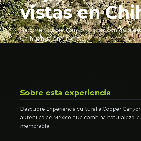
vistas en Ch
Recorre Copper Canyon vistas con guía espec
Chihuahua en un día.
Sobre esta experiencia
Descubre Experiencia cultural a Copper Canyon
auténtica de México que combina naturaleza, cu
memorable.