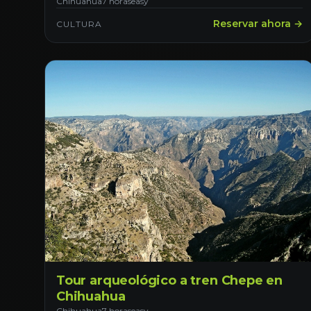
Chihuahua
7 horas
easy
Reservar ahora →
CULTURA
Tour arqueológico a tren Chepe en
Chihuahua