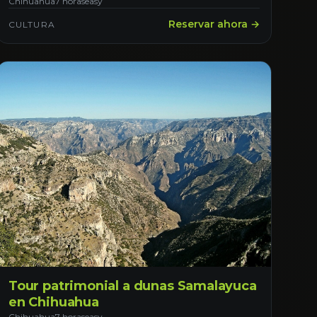
Chihuahua
7 horas
easy
Reservar ahora →
CULTURA
Tour patrimonial a dunas Samalayuca
en Chihuahua