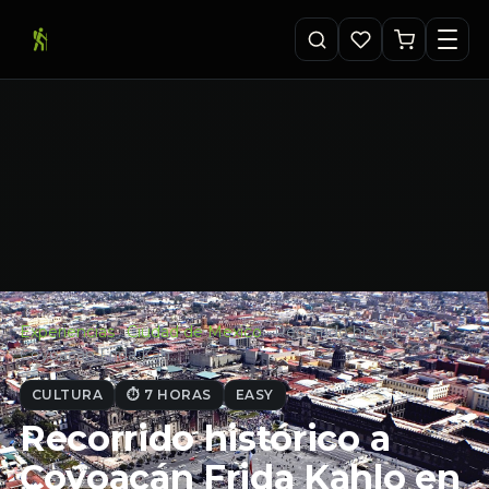
Experiencias
·
Ciudad de Mexico
·
Recorrido histórico a
Coyoacán Frida Kah…
CULTURA
⏱ 7 HORAS
EASY
Recorrido histórico a
Coyoacán Frida Kahlo en