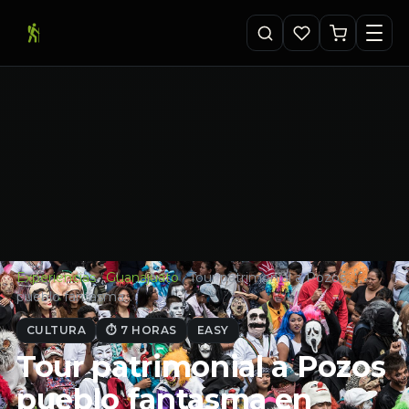
Experiencias
·
Guanajuato
·
Tour patrimonial a Pozos
pueblo fantasma…
CULTURA
⏱ 7 HORAS
EASY
Tour patrimonial a Pozos
pueblo fantasma en