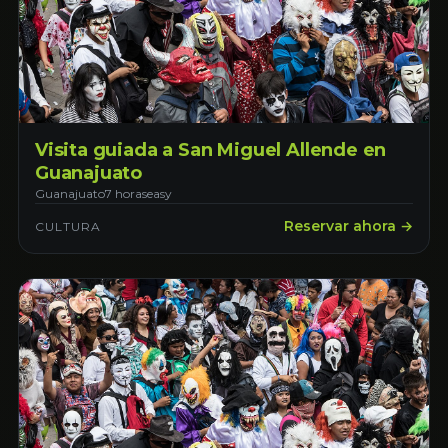
Visita guiada a San Miguel Allende en
Guanajuato
Guanajuato
7 horas
easy
Reservar ahora →
CULTURA