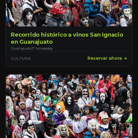
Recorrido histórico a vinos San Ignacio
en Guanajuato
Guanajuato
7 horas
easy
Reservar ahora →
CULTURA