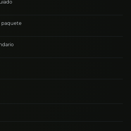
guiado
n paquete
ndario