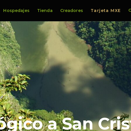
C
Hospedajes
Tienda
Creadores
Tarjeta MXE
al coloni…
ógico a San Cris