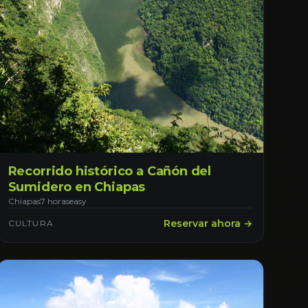
Recorrido histórico a Cañón del
Sumidero en Chiapas
Chiapas
7 horas
easy
Reservar ahora →
CULTURA