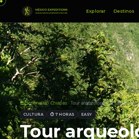
Explorar
Destinos
Experiencias
·
Chiapas
·
Tour arqueológico a San Cristób
CULTURA
⏱ 7 HORAS
EASY
Tour arqueol