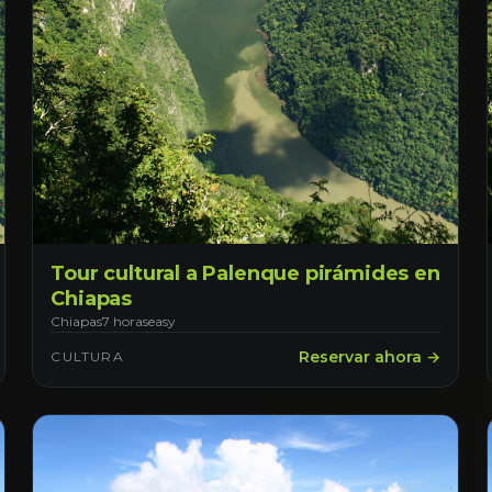
Tour cultural a Palenque pirámides en
Chiapas
Chiapas
7 horas
easy
Reservar ahora →
CULTURA