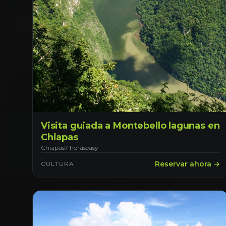
Visita guiada a Montebello lagunas en
Chiapas
Chiapas
7 horas
easy
Reservar ahora →
CULTURA