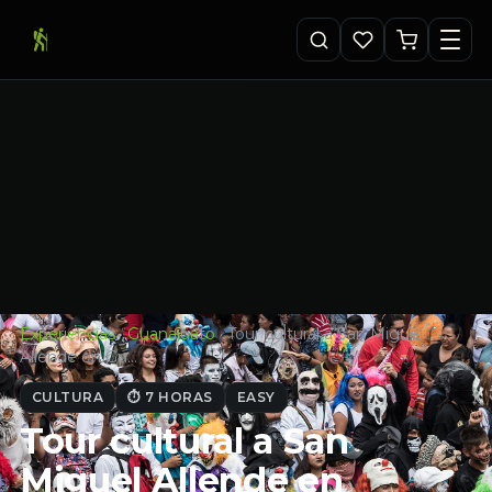
Experiencias
·
Guanajuato
·
Tour cultural a San Miguel
Allende en Gu…
CULTURA
⏱ 7 HORAS
EASY
Tour cultural a San
Miguel Allende en