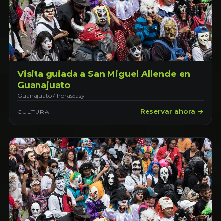
Visita guiada a San Miguel Allende en
Guanajuato
Guanajuato
7 horas
easy
Reservar ahora →
CULTURA