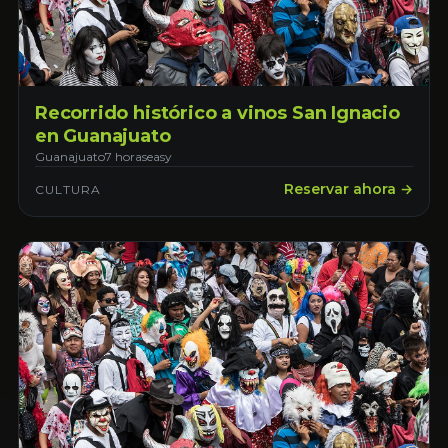
Recorrido histórico a vinos San Ignacio
en Guanajuato
Guanajuato
7 horas
easy
Reservar ahora →
CULTURA