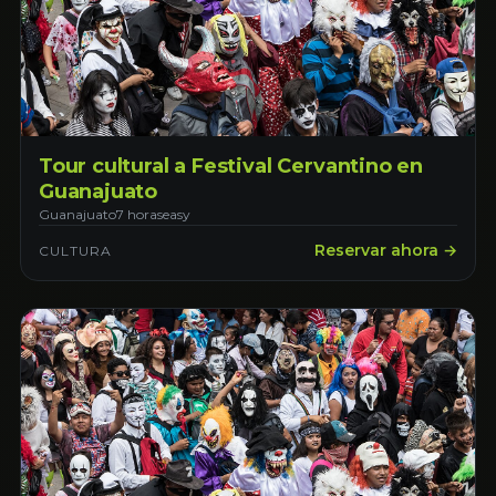
Tour cultural a Festival Cervantino en
Guanajuato
Guanajuato
7 horas
easy
Reservar ahora →
CULTURA