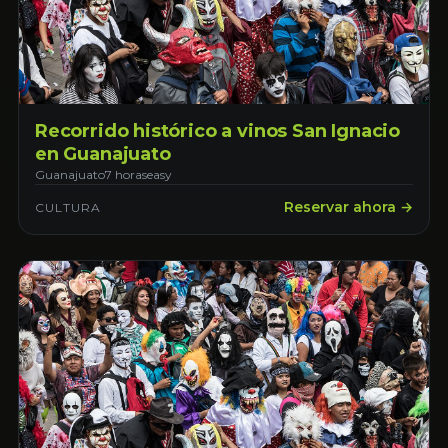
Recorrido histórico a vinos San Ignacio
en Guanajuato
Guanajuato
7 horas
easy
Reservar ahora →
CULTURA