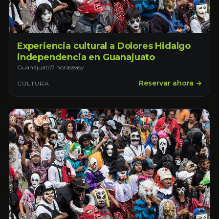
Experiencia cultural a Dolores Hidalgo
independencia en Guanajuato
Guanajuato
7 horas
easy
Reservar ahora →
CULTURA