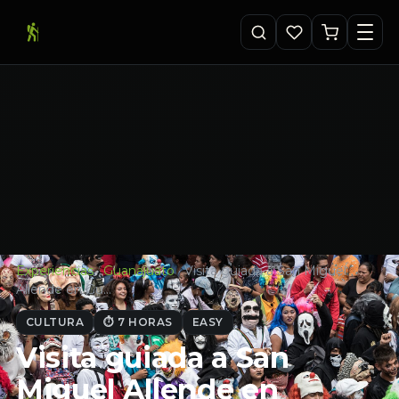
Experiencias
·
Guanajuato
·
Visita guiada a San Miguel
Allende en Gu…
CULTURA
⏱ 7 HORAS
EASY
Visita guiada a San
Miguel Allende en