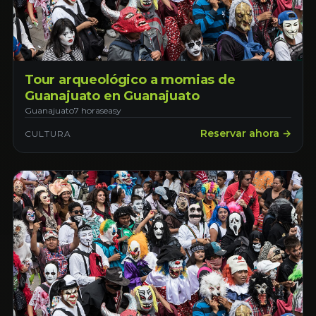
Tour arqueológico a momias de
Guanajuato en Guanajuato
Guanajuato
7 horas
easy
Reservar ahora →
CULTURA