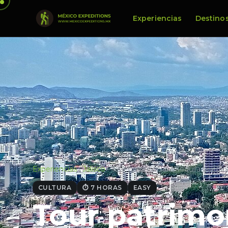
Experiencias
Destino
Experiencias
·
Jalisco
·
Tour patrimonial a Tequila puebl
CULTURA
⏱ 7 HORAS
EASY
Tour patrimo