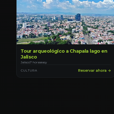
Tour arqueológico a Chapala lago en
Jalisco
Jalisco
7 horas
easy
Reservar ahora →
CULTURA