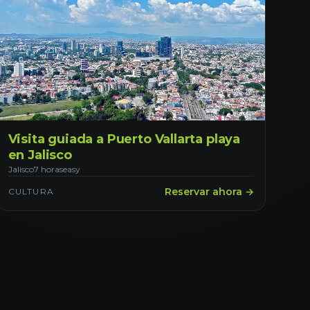
Visita guiada a Puerto Vallarta playa
en Jalisco
Jalisco
7 horas
easy
Reservar ahora →
CULTURA