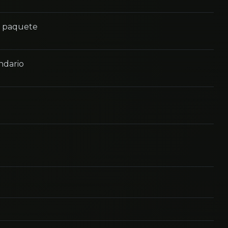
n paquete
ndario