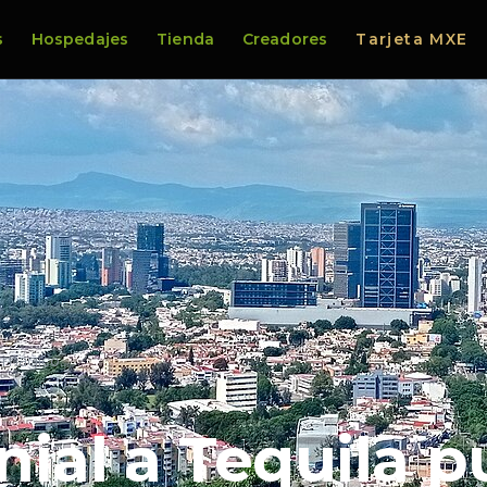
s
Hospedajes
Tienda
Creadores
Tarjeta MXE
o mágico…
nial a Tequila 