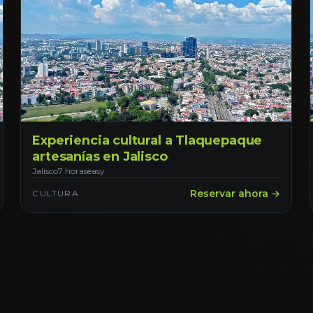
Experiencia cultural a Tlaquepaque
artesanías en Jalisco
Jalisco
7 horas
easy
Reservar ahora →
CULTURA