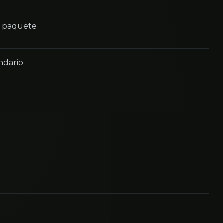
n paquete
ndario