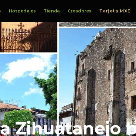
s
Hospedajes
Tienda
Creadores
Tarjeta MXE
hía en Gue…
 a Zihuatanejo 