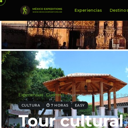
Experiencias
Destino
Experiencias
·
Guerrero
·
Tour cultural a Zihuatanejo ba
CULTURA
⏱ 7 HORAS
EASY
Tour cultural