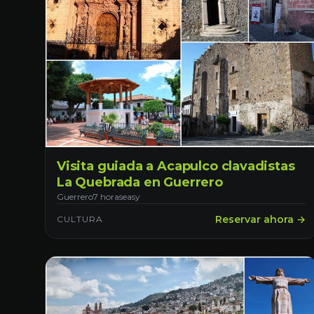
Visita guiada a Acapulco clavadistas
La Quebrada en Guerrero
Guerrero
7 horas
easy
Reservar ahora →
CULTURA