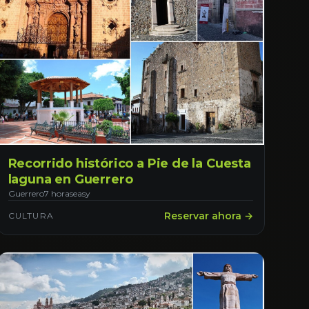
Recorrido histórico a Pie de la Cuesta
laguna en Guerrero
Guerrero
7 horas
easy
Reservar ahora →
CULTURA