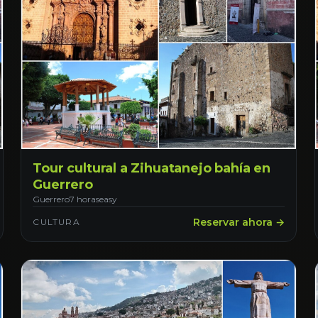
Tour cultural a Zihuatanejo bahía en
Guerrero
Guerrero
7 horas
easy
Reservar ahora →
CULTURA