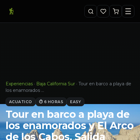
Experiencias
·
Baja California Sur
·
Tour en barco a playa de
los enamorados …
ACUATICO
⏱ 6 HORAS
EASY
Tour en barco a playa de
los enamorados y El Arco
de los Cabos. Salida