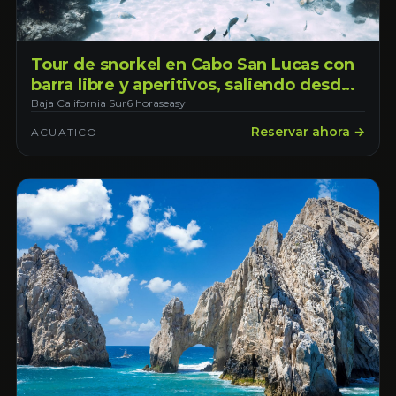
Tour de snorkel en Cabo San Lucas con
barra libre y aperitivos, saliendo desde
la marina de Cabo San Lucas
Baja California Sur
6 horas
easy
Reservar ahora →
ACUATICO