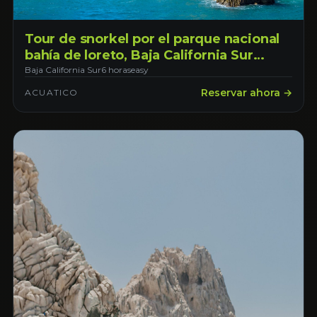
Tour de snorkel por el parque nacional
bahía de loreto, Baja California Sur
saliendo desde la ciudad de Loreto
Baja California Sur
6 horas
easy
Reservar ahora →
ACUATICO