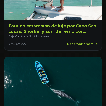
Tour en catamarán de lujo por Cabo San
Lucas. Snorkel y surf de remo por
bahías solitarias. Bebidas ilimitadas a
Baja California Sur
6 horas
easy
bordo. Saliendo desde La Paz
Reservar ahora →
ACUATICO