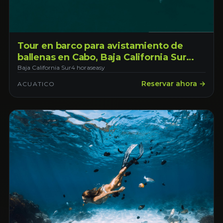
Tour en barco para avistamiento de
ballenas en Cabo, Baja California Sur
con salida desde Cabo San Lucas
Baja California Sur
4 horas
easy
Reservar ahora →
ACUATICO