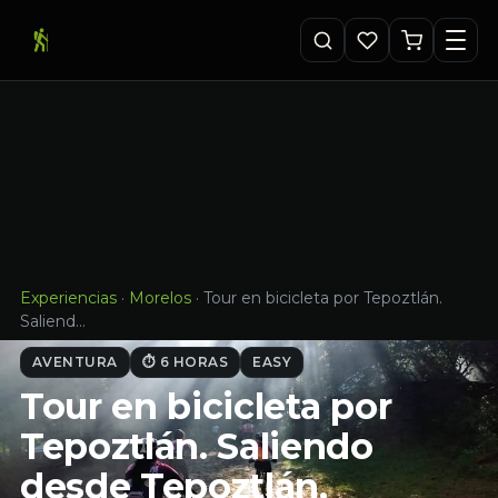
Experiencias
·
Morelos
·
Tour en bicicleta por Tepoztlán.
Saliend…
AVENTURA
⏱ 6 HORAS
EASY
Tour en bicicleta por
Tepoztlán. Saliendo
desde Tepoztlán,