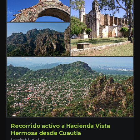
Recorrido activo a Hacienda Vista
Hermosa desde Cuautla
Morelos
8 horas
hard