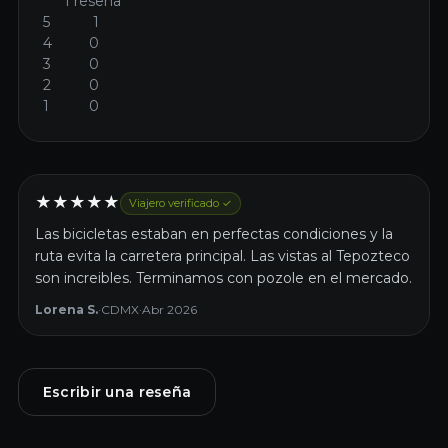
1 reseña
5
1
4
0
3
0
2
0
1
0
★
★
★
★
★
Viajero verificado ✓
Las bicicletas estaban en perfectas condiciones y la
ruta evita la carretera principal. Las vistas al Tepozteco
son increibles. Terminamos con pozole en el mercado.
Lorena S.
·
CDMX
·
Abr 2026
Escribir una reseña