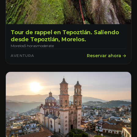
Tour de rappel en Tepoztlán. Saliendo
desde Tepoztlán, Morelos.
Morelos
5 horas
moderate
Reservar ahora →
AVENTURA