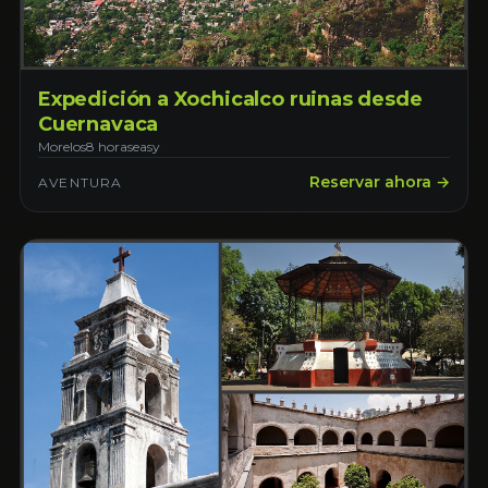
Expedición a Xochicalco ruinas desde
Cuernavaca
Morelos
8 horas
easy
Reservar ahora →
AVENTURA