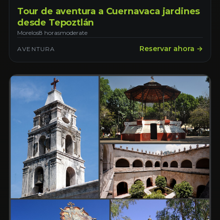
Tour de aventura a Cuernavaca jardines
desde Tepoztlán
Morelos
8 horas
moderate
Reservar ahora →
AVENTURA