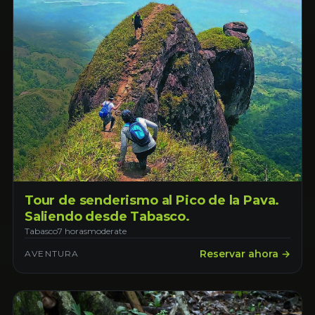
Tour de senderismo al Pico de la Pava.
Saliendo desde Tabasco.
Tabasco
7 horas
moderate
Reservar ahora →
AVENTURA