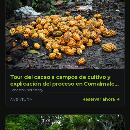
Tour del cacao a campos de cultivo y
explicación del proceso en Comalmalco
Tabasco, saliendo desde la ciudad de
Tabasco
3 horas
easy
Villahermosa
Reservar ahora →
AVENTURA