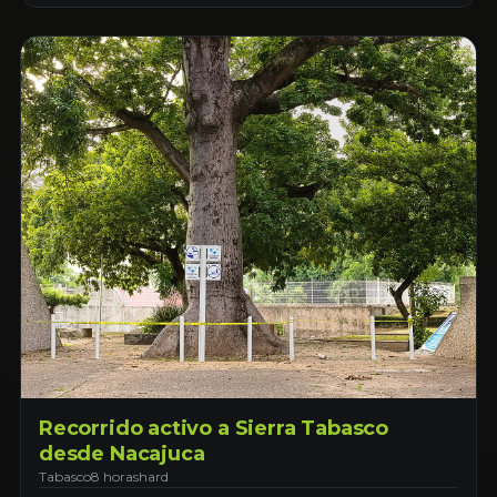
Recorrido activo a Sierra Tabasco
desde Nacajuca
Tabasco
8 horas
hard