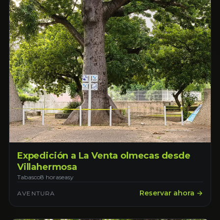
Expedición a La Venta olmecas desde
Villahermosa
Tabasco
8 horas
easy
Reservar ahora →
AVENTURA