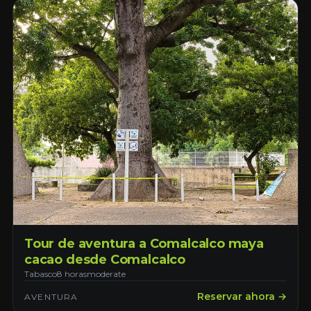
Tour de aventura a Comalcalco maya
cacao desde Comalcalco
Tabasco
8 horas
moderate
Reservar ahora →
AVENTURA