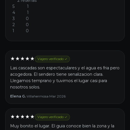
2 reseñas
5
1
4
1
3
0
2
0
1
0
★
★
★
★
★
Viajero verificado ✓
Las cascadas son espectaculares y el agua es fria pero
acogedora. El sendero tiene senalizacion clara.
Llegamos temprano y tuvimos el lugar casi para
nosotros solos.
Elena G.
·
Villahermosa
·
Mar 2026
★
★
★
★
★
Viajero verificado ✓
Muy bonito el lugar. El guia conoce bien la zona y la