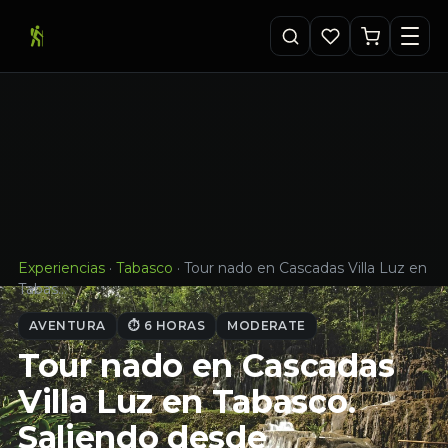
Experiencias
·
Tabasco
·
Tour nado en Cascadas Villa Luz en
Tabas…
AVENTURA
⏱ 6 HORAS
MODERATE
Tour nado en Cascadas
Villa Luz en Tabasco.
Saliendo desde