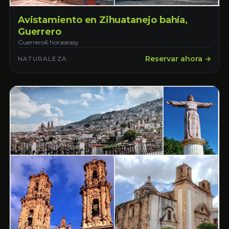
Avistamiento en Zihuatanejo bahía,
Guerrero
Guerrero
6 horas
easy
Reservar ahora →
NATURALEZA