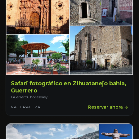
Safari fotográfico en Zihuatanejo bahía,
Guerrero
Guerrero
6 horas
easy
Reservar ahora →
NATURALEZA