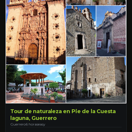
Tour de naturaleza en Pie de la Cuesta
laguna, Guerrero
Guerrero
6 horas
easy