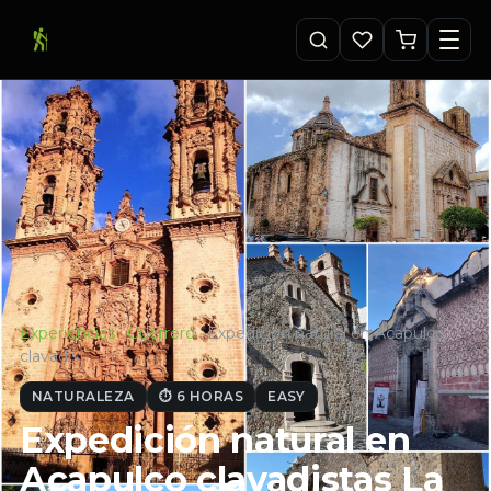
Experiencias
·
Guerrero
·
Expedición natural en Acapulco
clavadist…
NATURALEZA
⏱ 6 HORAS
EASY
Expedición natural en
Acapulco clavadistas La