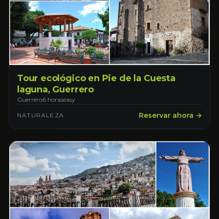
Tour ecológico en Pie de la Cuesta
laguna, Guerrero
Guerrero
6 horas
easy
Reservar ahora →
NATURALEZA