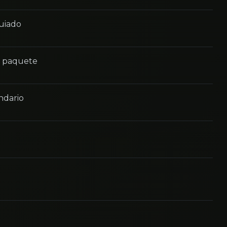
guiado
n paquete
ndario