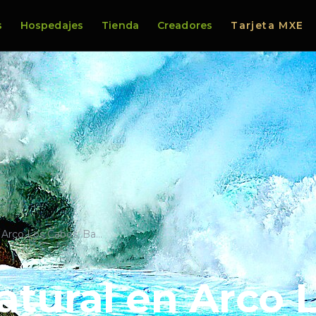
s
Hospedajes
Tienda
Creadores
Tarjeta MXE
n Arco Los Cabos, Ba…
atural en Arco 