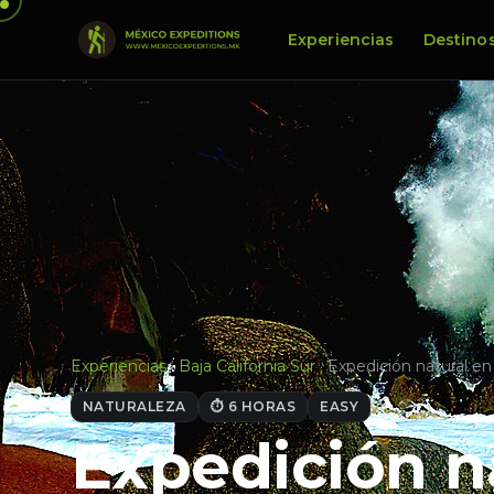
Experiencias
Destino
Experiencias
·
Baja California Sur
·
Expedición natural e
NATURALEZA
⏱ 6 HORAS
EASY
Expedición n