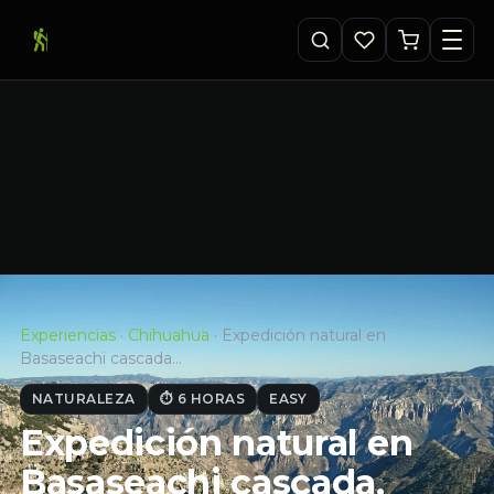
Experiencias
·
Chihuahua
·
Expedición natural en
Basaseachi cascada…
NATURALEZA
⏱ 6 HORAS
EASY
Expedición natural en
Basaseachi cascada,