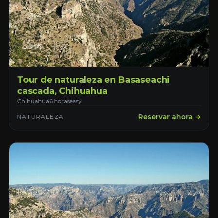
Tour de naturaleza en Basaseachi
cascada, Chihuahua
Chihuahua
6 horas
easy
Reservar ahora →
NATURALEZA