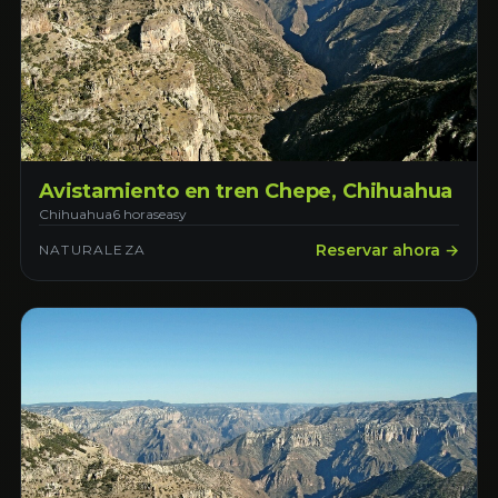
Avistamiento en tren Chepe, Chihuahua
Chihuahua
6 horas
easy
Reservar ahora →
NATURALEZA