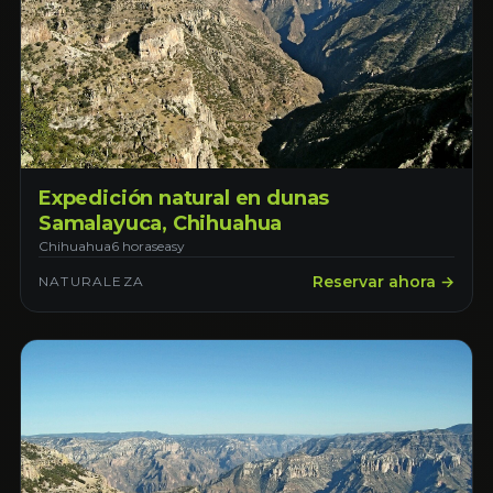
Expedición natural en dunas
Samalayuca, Chihuahua
Chihuahua
6 horas
easy
Reservar ahora →
NATURALEZA