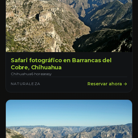
Safari fotográfico en Barrancas del
Cobre, Chihuahua
Chihuahua
6 horas
easy
Reservar ahora →
NATURALEZA