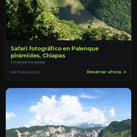
Safari fotográfico en Palenque
pirámides, Chiapas
Chiapas
6 horas
easy
Reservar ahora →
NATURALEZA