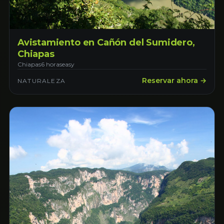
Avistamiento en Cañón del Sumidero,
Chiapas
Chiapas
6 horas
easy
Reservar ahora →
NATURALEZA