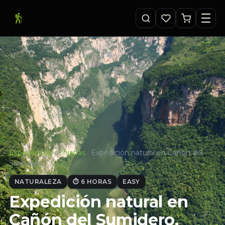
Experiencias
·
Chiapas
·
Expedición natural en Cañón del
Sumidero…
NATURALEZA
⏱ 6 HORAS
EASY
Expedición natural en
Cañón del Sumidero,