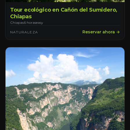
Tour ecológico en Cañón del Sumidero,
Chiapas
Chiapas
6 horas
easy
Reservar ahora →
NATURALEZA