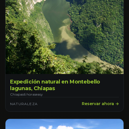
Expedición natural en Montebello
lagunas, Chiapas
Chiapas
6 horas
easy
Reservar ahora →
NATURALEZA