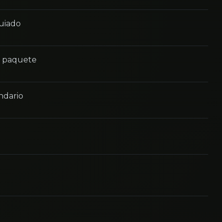
guiado
n paquete
ndario