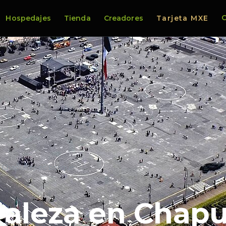
C
Hospedajes
Tienda
Creadores
Tarjeta MXE
n Chapultepec bosque…
raleza en Chap