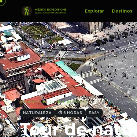
Explorar
Destinos
Experiencias
·
Ciudad de Mexico
·
Tour de naturaleza e
NATURALEZA
⏱ 6 HORAS
EASY
Tour de natu