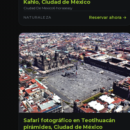
Kahlo, Ciudad de México
Ciudad De Mexico
6 horas
easy
Reservar ahora →
NATURALEZA
Safari fotográfico en Teotihuacán
pirámides, Ciudad de México