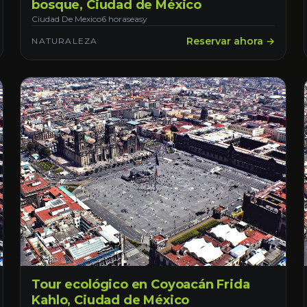
bosque, Ciudad de México
Ciudad De Mexico
6 horas
easy
Reservar ahora →
NATURALEZA
Tour ecológico en Coyoacán Frida
Kahlo, Ciudad de México