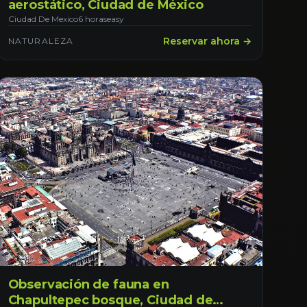
aerostático, Ciudad de México
Ciudad De Mexico
6 horas
easy
Reservar ahora →
NATURALEZA
Observación de fauna en
Chapultepec bosque, Ciudad de