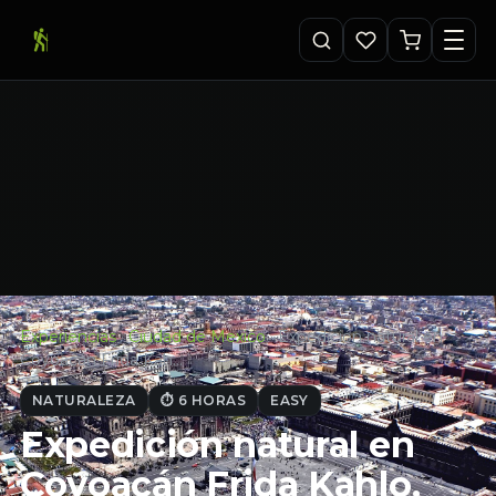
Experiencias
·
Ciudad de Mexico
·
Expedición natural en
Coyoacán Frida Kah…
NATURALEZA
⏱ 6 HORAS
EASY
Expedición natural en
Coyoacán Frida Kahlo,