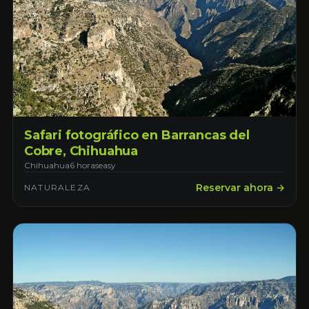
Safari fotográfico en Barrancas del
Cobre, Chihuahua
Chihuahua
6 horas
easy
Reservar ahora →
NATURALEZA