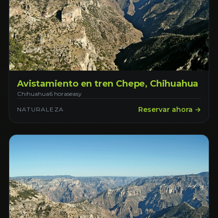
Avistamiento en tren Chepe, Chihuahua
Chihuahua
6 horas
easy
Reservar ahora →
NATURALEZA