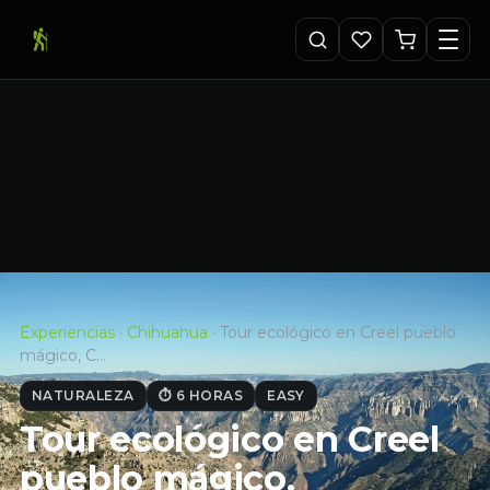
Experiencias
·
Chihuahua
·
Tour ecológico en Creel pueblo
mágico, C…
NATURALEZA
⏱ 6 HORAS
EASY
Tour ecológico en Creel
pueblo mágico,