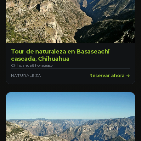
Tour de naturaleza en Basaseachi
cascada, Chihuahua
Chihuahua
6 horas
easy
Reservar ahora →
NATURALEZA