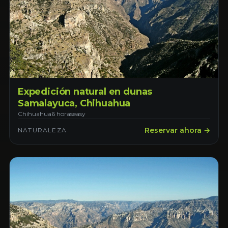
Expedición natural en dunas
Samalayuca, Chihuahua
Chihuahua
6 horas
easy
Reservar ahora →
NATURALEZA