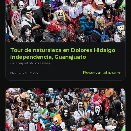
Tour de naturaleza en Dolores Hidalgo
independencia, Guanajuato
Guanajuato
6 horas
easy
Reservar ahora →
NATURALEZA