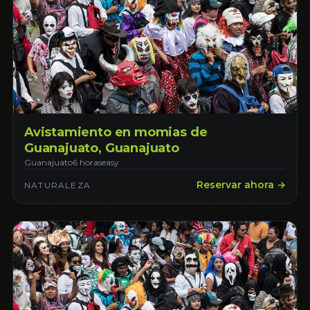
Avistamiento en momias de
Guanajuato, Guanajuato
Guanajuato
6 horas
easy
Reservar ahora →
NATURALEZA