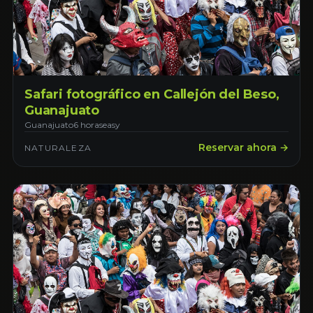
Safari fotográfico en Callejón del Beso,
Guanajuato
Guanajuato
6 horas
easy
Reservar ahora →
NATURALEZA