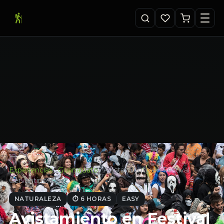
Experiencias
·
Guanajuato
·
Avistamiento en Festival
Cervantino, Gua…
NATURALEZA
⏱ 6 HORAS
EASY
Avistamiento en Festival