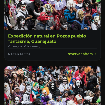
Expedición natural en Pozos pueblo
fantasma, Guanajuato
Guanajuato
6 horas
easy
Reservar ahora →
NATURALEZA