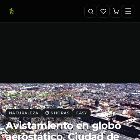
Experiencias
·
Ciudad de Mexico
·
Avistamiento en globo
aerostático, Ciuda…
NATURALEZA
⏱ 6 HORAS
EASY
Avistamiento en globo
aerostático, Ciudad de