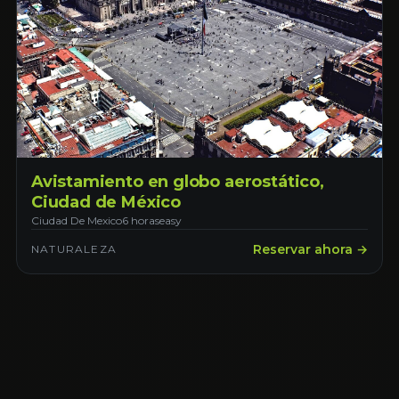
Avistamiento en globo aerostático,
Ciudad de México
Ciudad De Mexico
6 horas
easy
Reservar ahora →
NATURALEZA