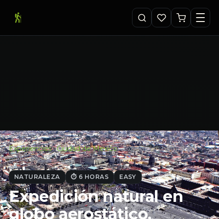
Experiencias
·
Ciudad de Mexico
·
Expedición natural en
globo aerostático,…
NATURALEZA
⏱ 6 HORAS
EASY
Expedición natural en
globo aerostático,