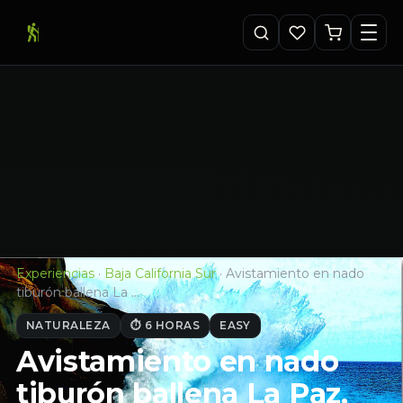
Experiencias
·
Baja California Sur
·
Avistamiento en nado
tiburón ballena La …
NATURALEZA
⏱ 6 HORAS
EASY
Avistamiento en nado
tiburón ballena La Paz,