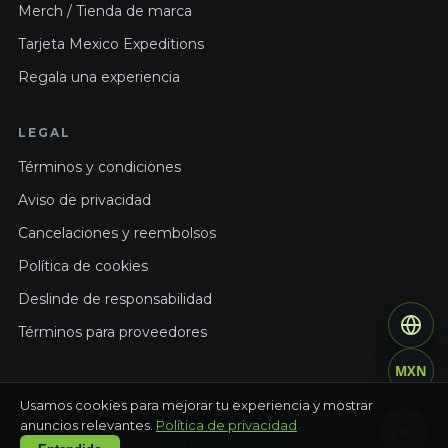
Merch / Tienda de marca
Tarjeta Mexico Expeditions
Regala una experiencia
LEGAL
Términos y condiciones
Aviso de privacidad
Cancelaciones y reembolsos
Política de cookies
Deslinde de responsabilidad
Términos para proveedores
MXN
Usamos cookies para mejorar tu experiencia y mostrar
anuncios relevantes.
Política de privacidad
© 2026 Mexico Expeditions. Operación turística con atención 24/7.
Hecho con cuidado en Yucatán · México