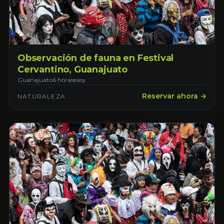
Observación de fauna en Festival
Cervantino, Guanajuato
Guanajuato
6 horas
easy
Reservar ahora →
NATURALEZA