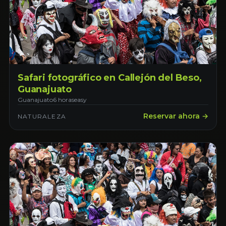
Safari fotográfico en Callejón del Beso,
Guanajuato
Guanajuato
6 horas
easy
Reservar ahora →
NATURALEZA