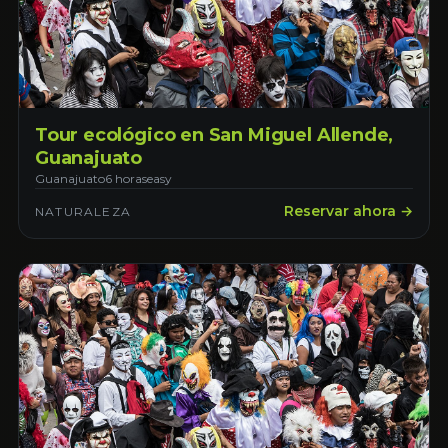
Tour ecológico en San Miguel Allende,
Guanajuato
Guanajuato
6 horas
easy
Reservar ahora →
NATURALEZA