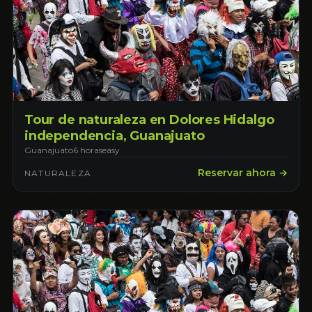
Tour de naturaleza en Dolores Hidalgo
independencia, Guanajuato
Guanajuato
6 horas
easy
Reservar ahora →
NATURALEZA