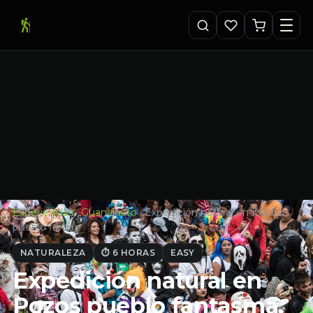
Experiencias
·
Guanajuato
·
Expedición natural en Pozos
pueblo fanta…
NATURALEZA
⏱ 6 HORAS
EASY
Expedición natural en
Pozos pueblo fantasma,