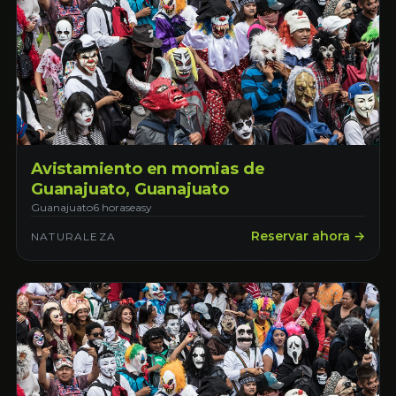
Avistamiento en momias de
Guanajuato, Guanajuato
Guanajuato
6 horas
easy
Reservar ahora →
NATURALEZA