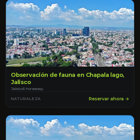
Observación de fauna en Chapala lago,
Jalisco
Jalisco
6 horas
easy
Reservar ahora →
NATURALEZA