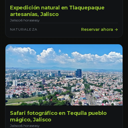
Expedición natural en Tlaquepaque
artesanías, Jalisco
Jalisco
6 horas
easy
Reservar ahora →
NATURALEZA
Safari fotográfico en Tequila pueblo
mágico, Jalisco
Jalisco
6 horas
easy