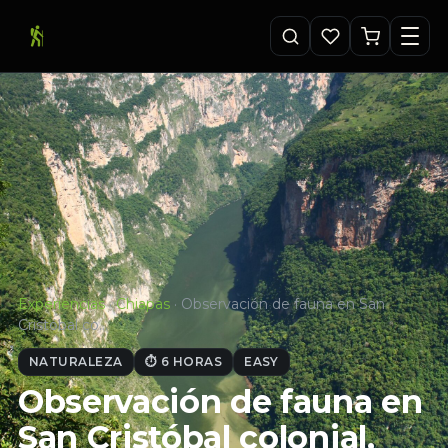
Experiencias
·
Chiapas
·
Observación de fauna en San
Cristóbal co…
NATURALEZA
⏱ 6 HORAS
EASY
Observación de fauna en
San Cristóbal colonial,