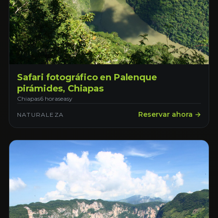
Safari fotográfico en Palenque
pirámides, Chiapas
Chiapas
6 horas
easy
Reservar ahora →
NATURALEZA