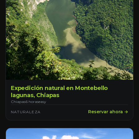
Expedición natural en Montebello
lagunas, Chiapas
Chiapas
6 horas
easy
Reservar ahora →
NATURALEZA