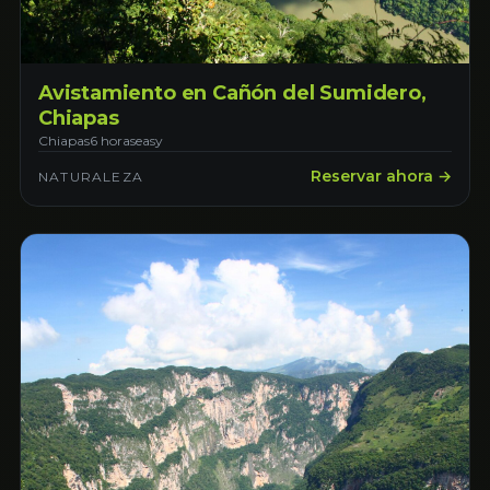
Avistamiento en Cañón del Sumidero,
Chiapas
Chiapas
6 horas
easy
Reservar ahora →
NATURALEZA