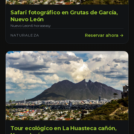
Safari fotográfico en Grutas de García,
Nuevo León
Nuevo Leon
6 horas
easy
Reservar ahora →
NATURALEZA
Tour ecológico en La Huasteca cañón,