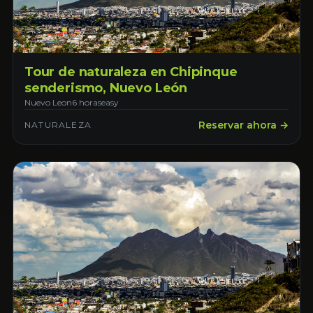
Tour de naturaleza en Chipinque
senderismo, Nuevo León
Nuevo Leon
6 horas
easy
Reservar ahora →
NATURALEZA