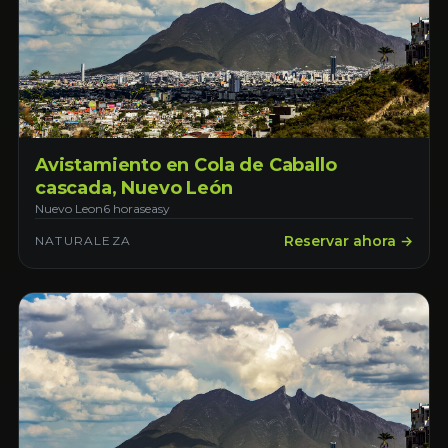
Avistamiento en Cola de Caballo
cascada, Nuevo León
Nuevo Leon
6 horas
easy
Reservar ahora →
NATURALEZA