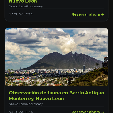
Nuevo León
Nuevo Leon
6 horas
easy
Reservar ahora →
NATURALEZA
Observación de fauna en Barrio Antiguo
Monterrey, Nuevo León
Nuevo Leon
6 horas
easy
Reservar ahora →
NATURALEZA