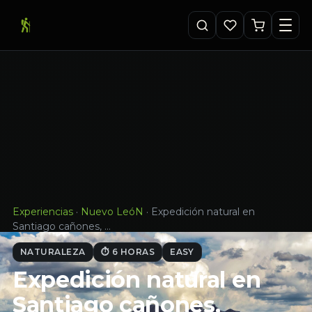
Experiencias
·
Nuevo LeóN
·
Expedición natural en
Santiago cañones, …
NATURALEZA
⏱ 6 HORAS
EASY
Expedición natural en
Santiago cañones,