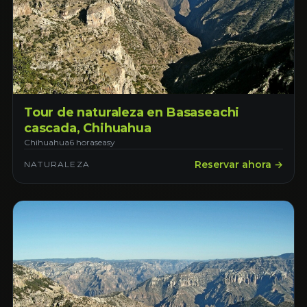
Tour de naturaleza en Basaseachi
cascada, Chihuahua
Chihuahua
6 horas
easy
Reservar ahora →
NATURALEZA