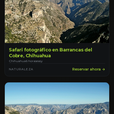
Safari fotográfico en Barrancas del
Cobre, Chihuahua
Chihuahua
6 horas
easy
Reservar ahora →
NATURALEZA