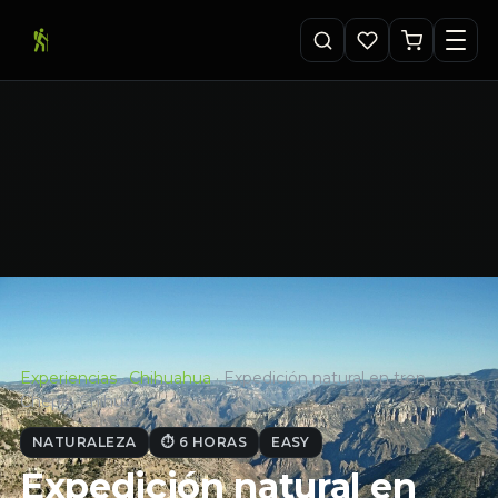
Experiencias
·
Chihuahua
·
Expedición natural en tren
Chepe, Chihua…
NATURALEZA
⏱ 6 HORAS
EASY
Expedición natural en