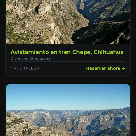
Avistamiento en tren Chepe, Chihuahua
Chihuahua
6 horas
easy
Reservar ahora →
NATURALEZA