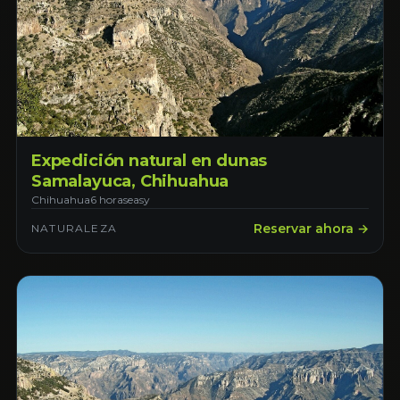
Expedición natural en dunas
Samalayuca, Chihuahua
Chihuahua
6 horas
easy
Reservar ahora →
NATURALEZA