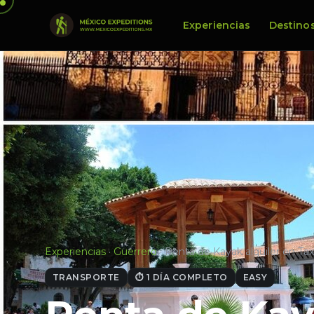
Experiencias
Destino
Experiencias
·
Guerrero
·
Renta de Kayak alquiler en Ta
TRANSPORTE
⏱ 1 DÍA COMPLETO
EASY