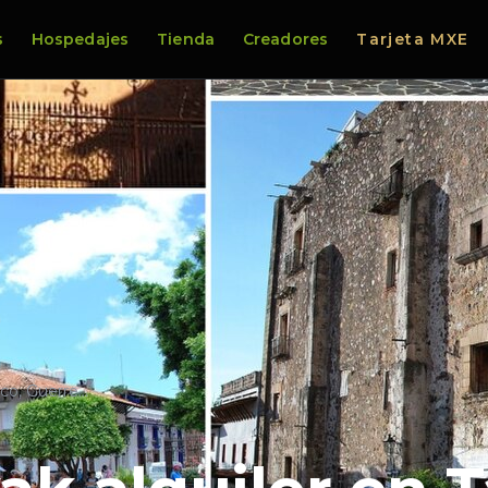
s
Hospedajes
Tienda
Creadores
Tarjeta MXE
xco, Guerre…