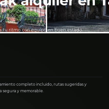
ak alquiler en T
 a tu ritmo con equipo en buen estado.
amiento completo incluido, rutas sugeridas y
ea segura y memorable.