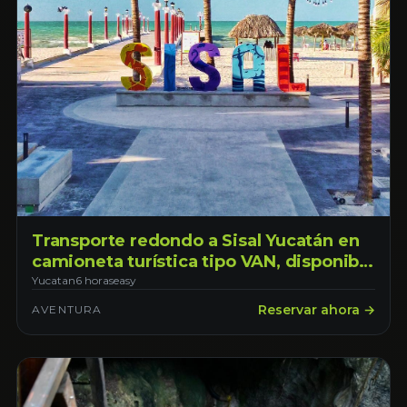
Transporte redondo a Sisal Yucatán en
camioneta turística tipo VAN, disponible
todos los días con horario de 7:00am -
Yucatan
6 horas
easy
7:00pm disfruta 12 horas de tiempo
Reservar ahora →
AVENTURA
libre