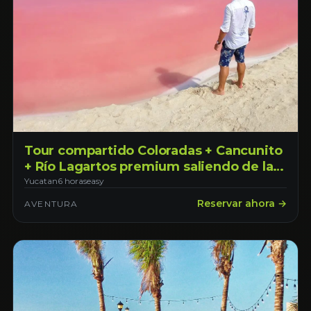
Tour compartido Coloradas + Cancunito
+ Río Lagartos premium saliendo de la
ciudad de Mérida
Yucatan
6 horas
easy
Reservar ahora →
AVENTURA