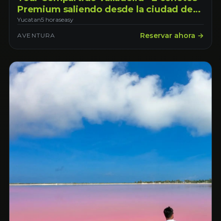
Premium saliendo desde la ciudad de
Mérida.
Yucatan
5 horas
easy
Reservar ahora →
AVENTURA