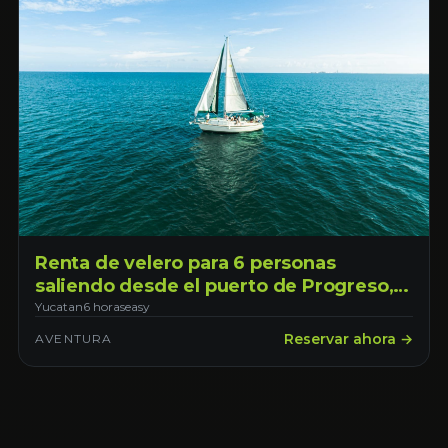
Renta de velero para 6 personas
saliendo desde el puerto de Progreso,
con opción de transporte desde Mérida
Yucatan
6 horas
easy
Reservar ahora →
AVENTURA