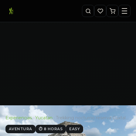
Experiencias
·
Yucatan
·
Trekking nocturno reserva Cuxtal…
AVENTURA
⏱ 8 HORAS
EASY