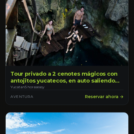
Tour privado a 2 cenotes mágicos con
antojitos yucatecos, en auto saliendo
desde la ciudad de Mérida Yucatán
Yucatan
5 horas
easy
Reservar ahora →
AVENTURA