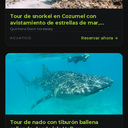
Tour de snorkel en Cozumel con
avistamiento de estrellas de mar,
mantarrayas y tortugas. Salida desde
Quintana Roo
4 horas
easy
Cozumel
Reservar ahora →
ACUATICO
Tour de nado con tiburón ballena