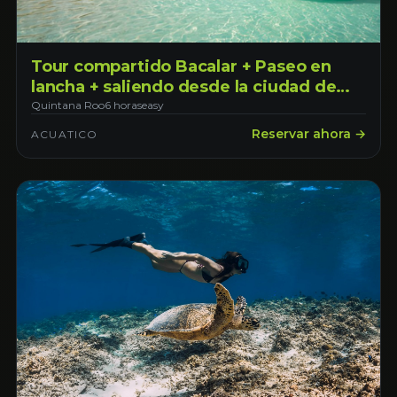
Tour compartido Bacalar + Paseo en
lancha + saliendo desde la ciudad de
Mérida-> Clásico.
Quintana Roo
6 horas
easy
Reservar ahora →
ACUATICO