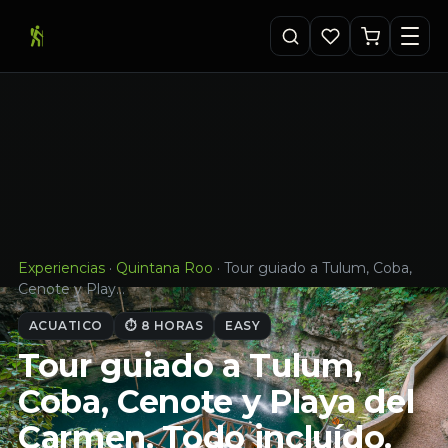
Experiencias
·
Quintana Roo
·
Tour guiado a Tulum, Coba,
Cenote y Play…
ACUATICO
⏱ 8 HORAS
EASY
Tour guiado a Tulum,
Coba, Cenote y Playa del
Carmen. Todo incluído.