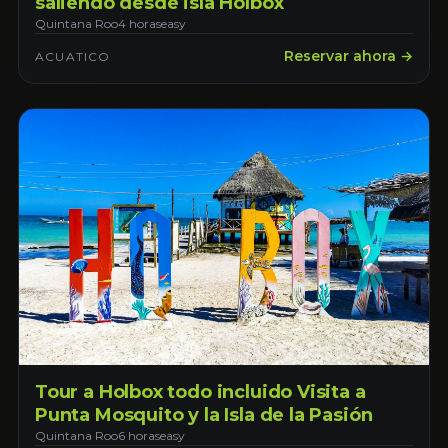
saliendo desde isla Holbox
Quintana Roo
4 horas
easy
Reservar ahora →
ACUATICO
Tour a Holbox todo incluido Visita a
Punta Mosquito y la Isla de la Pasión
Quintana Roo
6 horas
easy