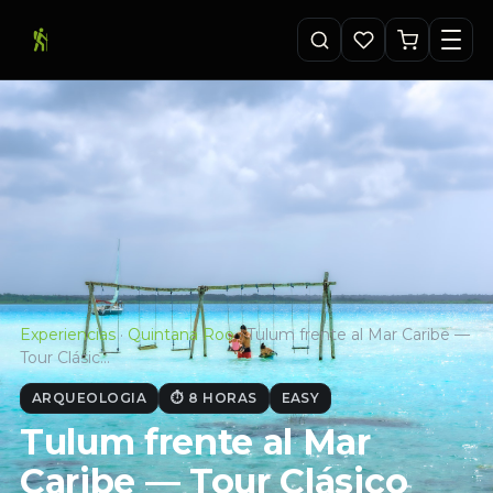
Experiencias
·
Quintana Roo
·
Tulum frente al Mar Caribe —
Tour Clásic…
ARQUEOLOGIA
⏱ 8 HORAS
EASY
Tulum frente al Mar
Caribe — Tour Clásico