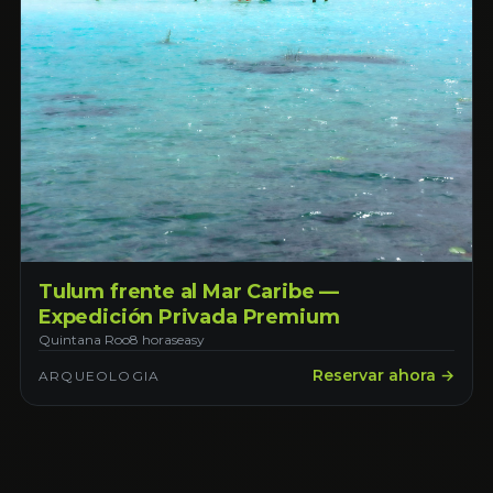
Tulum frente al Mar Caribe —
Expedición Privada Premium
Quintana Roo
8 horas
easy
Reservar ahora →
ARQUEOLOGIA