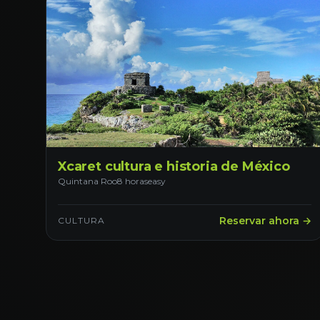
Xcaret cultura e historia de México
Quintana Roo
8 horas
easy
Reservar ahora →
CULTURA