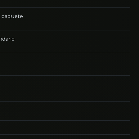
n paquete
ndario