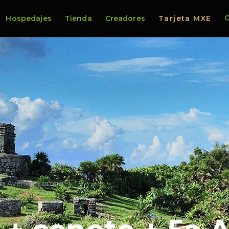
C
Hospedajes
Tienda
Creadores
Tarjeta MXE
 5a Avenida combo…