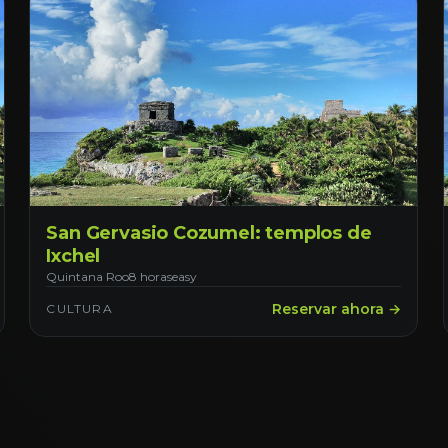
San Gervasio Cozumel: templos de
Ixchel
Quintana Roo
8 horas
easy
Reservar ahora →
CULTURA