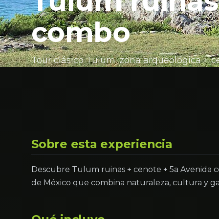
Tulum ruinas
combo
Tour clásico Tulum: zona arqueológica + c
Sobre esta experiencia
Descubre Tulum ruinas + cenote + 5a Avenida 
de México que combina naturaleza, cultura y g