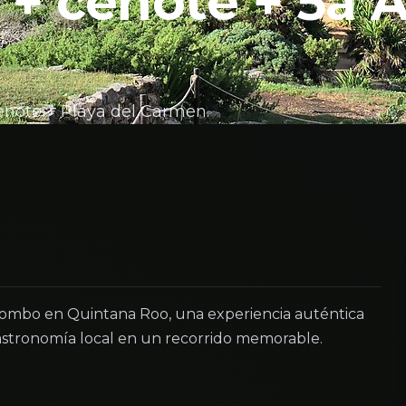
 + cenote + 5a 
enote + Playa del Carmen.
combo en Quintana Roo, una experiencia auténtica
astronomía local en un recorrido memorable.