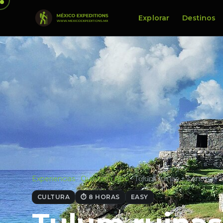
Explorar
Destinos
Experiencias
·
Quintana Roo
·
Tulum ruinas + cenote +
CULTURA
⏱ 8 HORAS
EASY