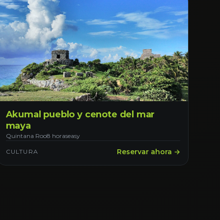
Akumal pueblo y cenote del mar
maya
Quintana Roo
8 horas
easy
Reservar ahora →
CULTURA